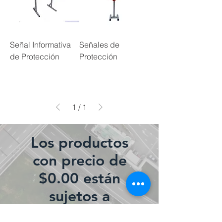
Señal Informativa
Señales de
de Protección
Protección
1
/
1
Los productos
con precio de
$0.00 están
sujetos a
cotización.