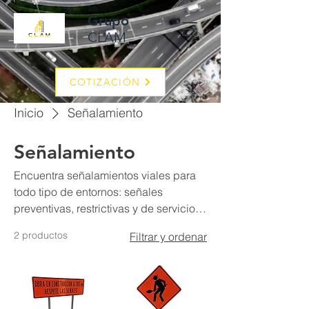
Grupo
CLAM
COTIZACIÓN
Inicio
Señalamiento
Señalamiento
Encuentra señalamientos viales para
todo tipo de entornos: señales
preventivas, restrictivas y de servicios
fabricadas con materiales resistentes y
2 productos
Filtrar y ordenar
gran visibilidad.